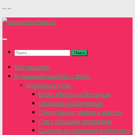
...
...
Перейти
к
содержимому
Найти:
Все рецепты
Кулинария рецепты с фото
Бульоны и супы
Борщ «Вкусно и без мяса»
Окрошка классическая
Суп из белых грибов и маслят
Суп с лесными лисичками
Солянка со свининой колбасой и