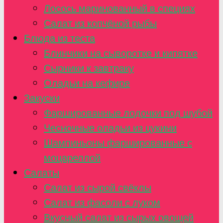
Лосось маринованный в специях
Салат из копчёной рыбы
Блюда из теста
Блинчики на сыворотке и кипятке
Сырники к завтраку
Оладьи на кефире
Закуски
Фаршированные лодочки под шубой
Чесночные оладьи из цукини
Шампиньоны фаршированные с
моцареллой
Салаты
Салат из сырой свёклы
Салат из фасоли с луком
Вкусный салат из сырых овощей