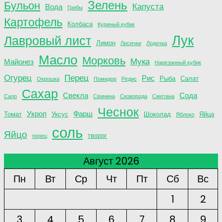
Зелень
Бульон
Капуста
Вода
Грибы
Картофель
Колбаса
Куриный кубик
Лук
Лавровый лист
Лимон
Лисички
Лодочка
Масло
Морковь
Мука
Майонез
Нарезанный кубик
Огурец
Перец
Рис
Рыба
Салат
Окрошка
Помидор
Редис
Сахар
Свекла
Сода
Сало
Свинина
Сковорода
Сметана
Чеснок
Укроп
Фарш
Томат
Уксус
Шоколад
Яйца
Яблоко
соль
Яйцо
творог
перец
Август 2026
Пн
Вт
Ср
Чт
Пт
Сб
Вс
1
2
3
4
5
6
7
8
9