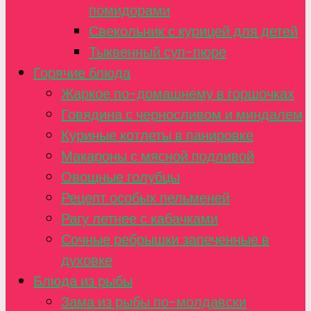
помидорами
Свекольник с курицей для детей
Тыквенный суп-пюре
Горячие блюда
Жаркое по-домашнему в горшочках
Говядина с черносливом и миндалем
Куриные котлеты в панировке
Макароны с мясной подливой
Овощные голубцы
Рецепт особых пельменей
Рагу летнее с кабачками
Сочные ребрышки запеченные в
духовке
Блюда из рыбы
Зама из рыбы по-молдавски