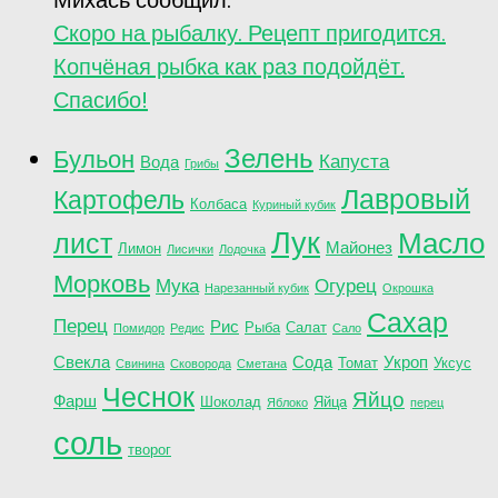
Скоро на рыбалку. Рецепт пригодится.
Копчёная рыбка как раз подойдёт.
Спасибо!
Зелень
Бульон
Капуста
Вода
Грибы
Лавровый
Картофель
Колбаса
Куриный кубик
Лук
лист
Масло
Майонез
Лимон
Лисички
Лодочка
Морковь
Мука
Огурец
Нарезанный кубик
Окрошка
Сахар
Перец
Рис
Рыба
Салат
Помидор
Редис
Сало
Свекла
Сода
Укроп
Томат
Уксус
Свинина
Сковорода
Сметана
Чеснок
Яйцо
Фарш
Шоколад
Яйца
Яблоко
перец
соль
творог