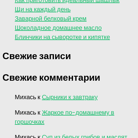
Как приготовить идеальный шашлык
Щи на каждый день
Заварной белковый крем
Шоколадное домашнее масло
Блинчики на сыворотке и кипятке
Свежие записи
Свежие комментарии
Михась
к
Сырники к завтраку
Михась
к
Жаркое по-домашнему в
горшочках
Михась
к
Суп из белых грибов и маслят