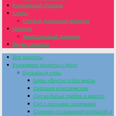
Кулинарный словарь
Соусы
Особый домашний майонез
Напитки
Апельсиновый лимонад
Видео рецепты
Все рецепты
Кулинария рецепты с фото
Бульоны и супы
Борщ «Вкусно и без мяса»
Окрошка классическая
Суп из белых грибов и маслят
Суп с лесными лисичками
Солянка со свининой колбасой и