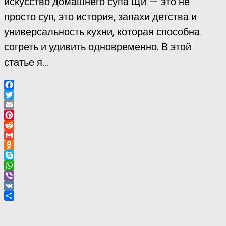
искусство домашнего супа Щи — это не
просто суп, это история, запахи детства и
универсальность кухни, которая способна
согреть и удивить одновременно. В этой
статье я...
Facebook
Twitter
Email
Pinterest
Reddit
Gmail
Odnoklassniki
Skype
WhatsApp
Viber
VK
Отправить