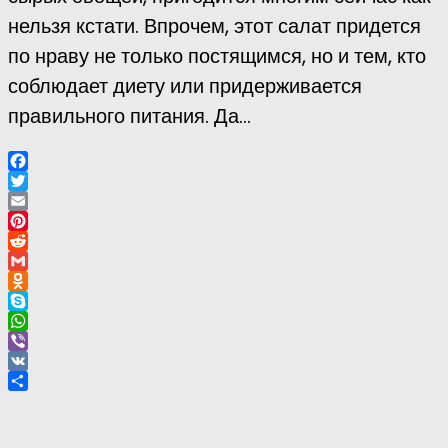
нельзя кстати. Впрочем, этот салат придется
по нраву не только постящимся, но и тем, кто
соблюдает диету или придерживается
правильного питания. Да...
Facebook
Twitter
Email
Pinterest
Reddit
Gmail
Odnoklassniki
Skype
WhatsApp
Viber
VK
Отправить