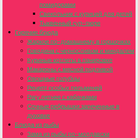
помидорами
Свекольник с курицей для детей
Тыквенный суп-пюре
Горячие блюда
Жаркое по-домашнему в горшочках
Говядина с черносливом и миндалем
Куриные котлеты в панировке
Макароны с мясной подливой
Овощные голубцы
Рецепт особых пельменей
Рагу летнее с кабачками
Сочные ребрышки запеченные в
духовке
Блюда из рыбы
Зама из рыбы по-молдавски