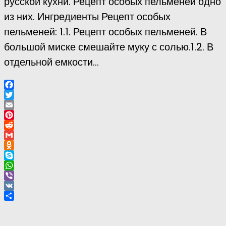
русской кухни. Рецепт особых пельменей одно
из них. Ингредиенты Рецепт особых
пельменей: 1.1. Рецепт особых пельменей. В
большой миске смешайте муку с солью.1.2. В
отдельной емкости...
Facebook
Twitter
Email
Pinterest
Reddit
Gmail
Odnoklassniki
Skype
WhatsApp
Viber
VK
Отправить