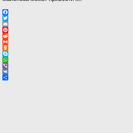
Facebook
Twitter
Email
Pinterest
Reddit
Gmail
Odnoklassniki
Skype
WhatsApp
Viber
VK
Отправить