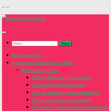
...
...
Перейти
к
содержимому
Найти:
Все рецепты
Кулинария рецепты с фото
Бульоны и супы
Борщ «Вкусно и без мяса»
Окрошка классическая
Суп из белых грибов и маслят
Суп с лесными лисичками
Солянка со свининой колбасой и