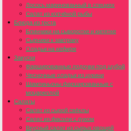
Лосось маринованный в специях
Салат из копчёной рыбы
Блюда из теста
Блинчики на сыворотке и кипятке
Сырники к завтраку
Оладьи на кефире
Закуски
Фаршированные лодочки под шубой
Чесночные оладьи из цукини
Шампиньоны фаршированные с
моцареллой
Салаты
Салат из сырой свёклы
Салат из фасоли с луком
Вкусный салат из сырых овощей