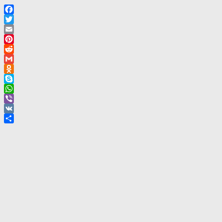
Facebook
Twitter
Email
Pinterest
Reddit
Gmail
Odnoklassniki
Skype
WhatsApp
Viber
VK
Отправить