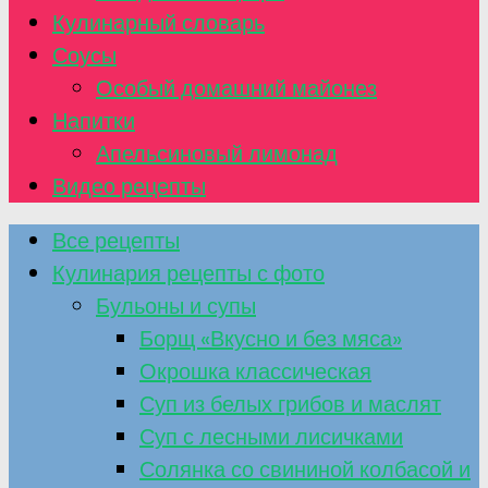
Кулинарный словарь
Соусы
Особый домашний майонез
Напитки
Апельсиновый лимонад
Видео рецепты
Все рецепты
Кулинария рецепты с фото
Бульоны и супы
Борщ «Вкусно и без мяса»
Окрошка классическая
Суп из белых грибов и маслят
Суп с лесными лисичками
Солянка со свининой колбасой и