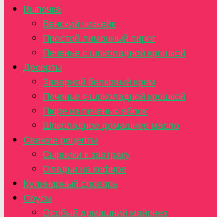
Выпечка
Венский чизкейк
Простой лимонный пирог
Печенье с шоколадной крошкой
Десерты
Заварной белковый крем
Печенье с шоколадной крошкой
Пюре из печеных яблок
Шоколадное домашнее масло
Свежие рецепты
Сырники к завтраку
Оладьи на кефире
Кулинарный словарь
Соусы
Особый домашний майонез