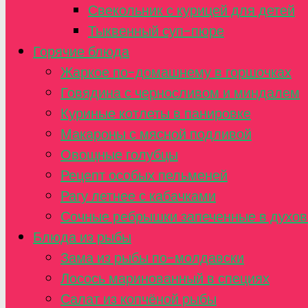
Свекольник с курицей для детей
Тыквенный суп-пюре
Горячие блюда
Жаркое по-домашнему в горшочках
Говядина с черносливом и миндалем
Куриные котлеты в панировке
Макароны с мясной подливой
Овощные голубцы
Рецепт особых пельменей
Рагу летнее с кабачками
Сочные ребрышки запеченные в духов
Блюда из рыбы
Зама из рыбы по-молдавски
Лосось маринованный в специях
Салат из копчёной рыбы