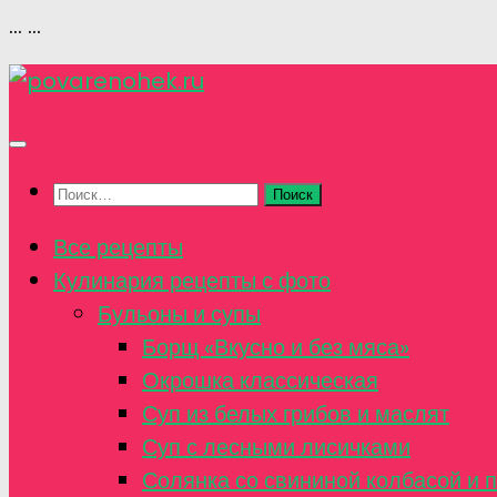
...
...
Перейти
к
содержимому
Найти:
Все рецепты
Кулинария рецепты с фото
Бульоны и супы
Борщ «Вкусно и без мяса»
Окрошка классическая
Суп из белых грибов и маслят
Суп с лесными лисичками
Солянка со свининой колбасой и