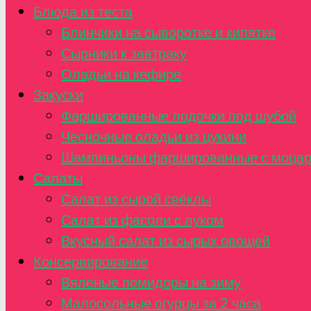
Блюда из теста
Блинчики на сыворотке и кипятке
Сырники к завтраку
Оладьи на кефире
Закуски
Фаршированные лодочки под шубой
Чесночные оладьи из цукини
Шампиньоны фаршированные с моца
Салаты
Салат из сырой свёклы
Салат из фасоли с луком
Вкусный салат из сырых овощей
Консервирование
Вяленые помидоры на зиму
Малосольные огурцы за 2 часа