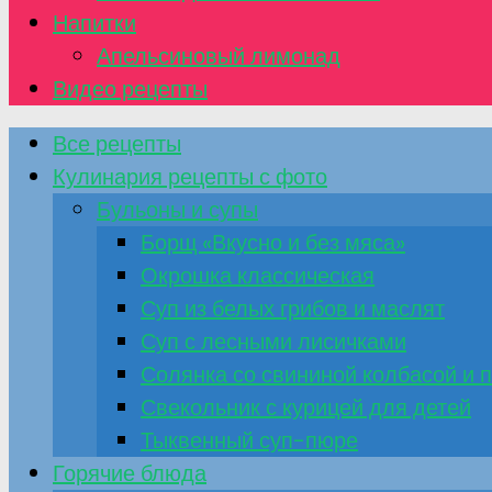
Напитки
Апельсиновый лимонад
Видео рецепты
Все рецепты
Кулинария рецепты с фото
Бульоны и супы
Борщ «Вкусно и без мяса»
Окрошка классическая
Суп из белых грибов и маслят
Суп с лесными лисичками
Солянка со свининой колбасой и
Свекольник с курицей для детей
Тыквенный суп-пюре
Горячие блюда