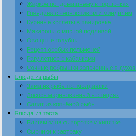
Жаркое по-домашнему в горшочках
Говядина с черносливом и миндалем
Куриные котлеты в панировке
Макароны с мясной подливой
Овощные голубцы
Рецепт особых пельменей
Рагу летнее с кабачками
Сочные ребрышки запеченные в духов
Блюда из рыбы
Зама из рыбы по-молдавски
Лосось маринованный в специях
Салат из копчёной рыбы
Блюда из теста
Блинчики на сыворотке и кипятке
Сырники к завтраку