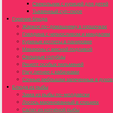
Свекольник с курицей для детей
Тыквенный суп-пюре
Горячие блюда
Жаркое по-домашнему в горшочках
Говядина с черносливом и миндалем
Куриные котлеты в панировке
Макароны с мясной подливой
Овощные голубцы
Рецепт особых пельменей
Рагу летнее с кабачками
Сочные ребрышки запеченные в духов
Блюда из рыбы
Зама из рыбы по-молдавски
Лосось маринованный в специях
Салат из копчёной рыбы