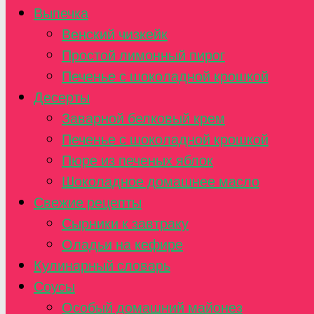
Выпечка
Венский чизкейк
Простой лимонный пирог
Печенье с шоколадной крошкой
Десерты
Заварной белковый крем
Печенье с шоколадной крошкой
Пюре из печеных яблок
Шоколадное домашнее масло
Свежие рецепты
Сырники к завтраку
Оладьи на кефире
Кулинарный словарь
Соусы
Особый домашний майонез