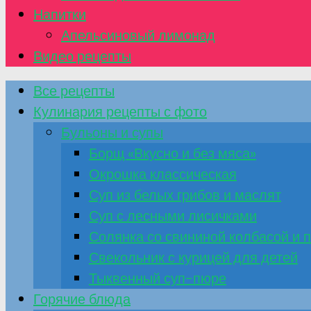
Напитки
Апельсиновый лимонад
Видео рецепты
Все рецепты
Кулинария рецепты с фото
Бульоны и супы
Борщ «Вкусно и без мяса»
Окрошка классическая
Суп из белых грибов и маслят
Суп с лесными лисичками
Солянка со свининой колбасой и
Свекольник с курицей для детей
Тыквенный суп-пюре
Горячие блюда