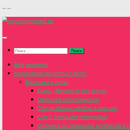
...
...
Перейти
к
содержимому
Найти:
Все рецепты
Кулинария рецепты с фото
Бульоны и супы
Борщ «Вкусно и без мяса»
Окрошка классическая
Суп из белых грибов и маслят
Суп с лесными лисичками
Солянка со свининой колбасой и