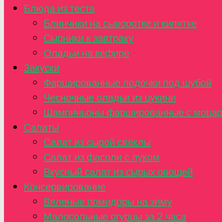
Блюда из теста
Блинчики на сыворотке и кипятке
Сырники к завтраку
Оладьи на кефире
Закуски
Фаршированные лодочки под шубой
Чесночные оладьи из цукини
Шампиньоны фаршированные с моца
Салаты
Салат из сырой свёклы
Салат из фасоли с луком
Вкусный салат из сырых овощей
Консервирование
Вяленые помидоры на зиму
Малосольные огурцы за 2 часа