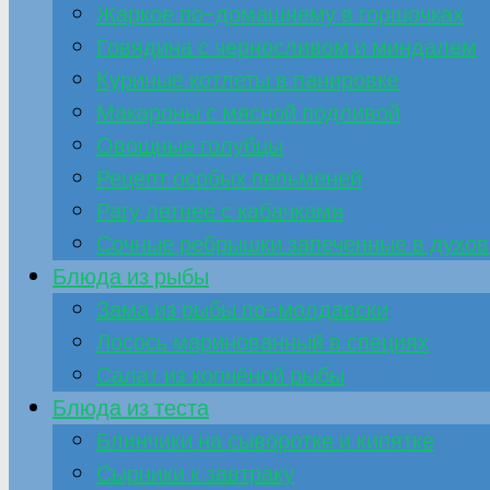
Жаркое по-домашнему в горшочках
Говядина с черносливом и миндалем
Куриные котлеты в панировке
Макароны с мясной подливой
Овощные голубцы
Рецепт особых пельменей
Рагу летнее с кабачками
Сочные ребрышки запеченные в духов
Блюда из рыбы
Зама из рыбы по-молдавски
Лосось маринованный в специях
Салат из копчёной рыбы
Блюда из теста
Блинчики на сыворотке и кипятке
Сырники к завтраку