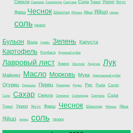
Свекла
Сода
Укроп
Томат
Уксус
Свинина
Сковорода
Сметана
Чеснок
Яйцо
Фарш
Шоколад
Яйца
Яблоко
перец
соль
творог
Зелень
Бульон
Капуста
Вода
Грибы
Картофель
Колбаса
Куриный кубик
Лук
Лавровый лист
Лимон
Лисички
Лодочка
Масло
Морковь
Мука
Майонез
Нарезанный кубик
Огурец
Перец
Рис
Рыба
Салат
Окрошка
Помидор
Редис
Сахар
Свекла
Сода
Сало
Свинина
Сковорода
Сметана
Чеснок
Укроп
Фарш
Томат
Уксус
Шоколад
Яйца
Яблоко
соль
Яйцо
творог
перец