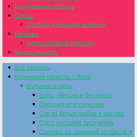
Кулинарный словарь
Соусы
Особый домашний майонез
Напитки
Апельсиновый лимонад
Видео рецепты
Все рецепты
Кулинария рецепты с фото
Бульоны и супы
Борщ «Вкусно и без мяса»
Окрошка классическая
Суп из белых грибов и маслят
Суп с лесными лисичками
Солянка со свининой колбасой и