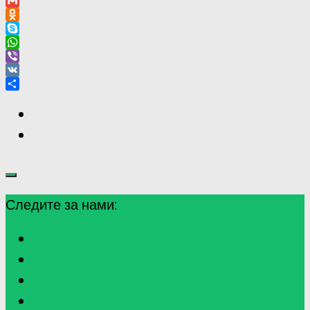
Reddit
Gmail
Odnoklassniki
Skype
WhatsApp
Viber
VK
Отправить
Следите за нами: