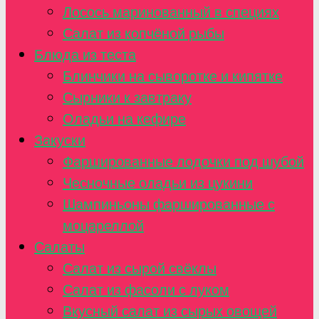
Лосось маринованный в специях
Салат из копчёной рыбы
Блюда из теста
Блинчики на сыворотке и кипятке
Сырники к завтраку
Оладьи на кефире
Закуски
Фаршированные лодочки под шубой
Чесночные оладьи из цукини
Шампиньоны фаршированные с
моцареллой
Салаты
Салат из сырой свёклы
Салат из фасоли с луком
Вкусный салат из сырых овощей