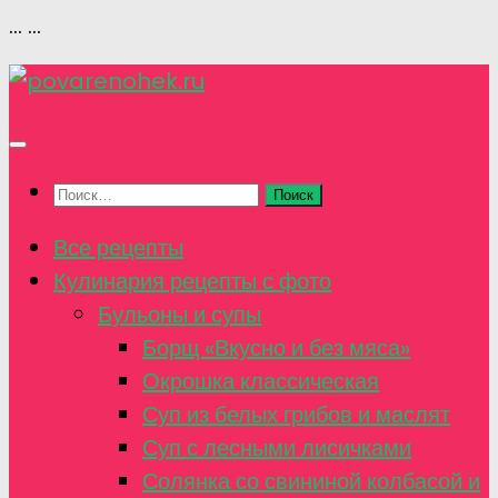
...
...
Перейти
к
содержимому
Найти:
Все рецепты
Кулинария рецепты с фото
Бульоны и супы
Борщ «Вкусно и без мяса»
Окрошка классическая
Суп из белых грибов и маслят
Суп с лесными лисичками
Солянка со свининой колбасой и