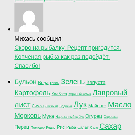
Михась сообщил:
Скоро на рыбалку. Рецепт пригодится.
Копчёная рыбка как раз подойдёт.
Спасибо!
Зелень
Бульон
Капуста
Вода
Грибы
Лавровый
Картофель
Колбаса
Куриный кубик
Лук
лист
Масло
Майонез
Лимон
Лисички
Лодочка
Морковь
Мука
Огурец
Нарезанный кубик
Окрошка
Сахар
Перец
Рис
Рыба
Салат
Помидор
Редис
Сало