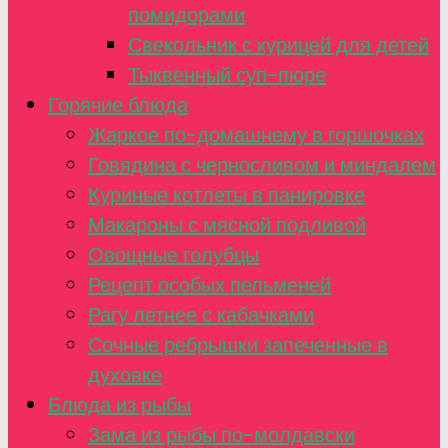
помидорами
Свекольник с курицей для детей
Тыквенный суп-пюре
Горячие блюда
Жаркое по-домашнему в горшочках
Говядина с черносливом и миндалем
Куриные котлеты в панировке
Макароны с мясной подливой
Овощные голубцы
Рецепт особых пельменей
Рагу летнее с кабачками
Сочные ребрышки запеченные в
духовке
Блюда из рыбы
Зама из рыбы по-молдавски