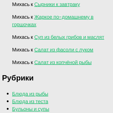
Михась
к
Сырники к завтраку
Михась
к
Жаркое по-домашнему в
горшочках
Михась
к
Суп из белых грибов и маслят
Михась
к
Салат из фасоли с луком
Михась
к
Салат из копчёной рыбы
Рубрики
Блюда из рыбы
Блюда из теста
Бульоны и супы