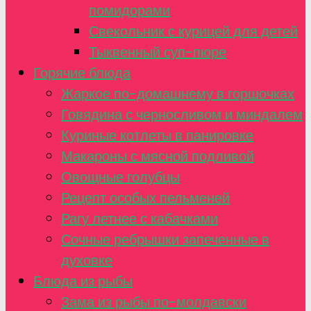
помидорами
Свекольник с курицей для детей
Тыквенный суп-пюре
Горячие блюда
Жаркое по-домашнему в горшочках
Говядина с черносливом и миндалем
Куриные котлеты в панировке
Макароны с мясной подливой
Овощные голубцы
Рецепт особых пельменей
Рагу летнее с кабачками
Сочные ребрышки запеченные в
духовке
Блюда из рыбы
Зама из рыбы по-молдавски