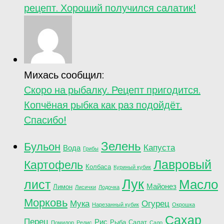
рецепт. Хороший получился салатик!
Михась сообщил:
Скоро на рыбалку. Рецепт пригодится.
Копчёная рыбка как раз подойдёт.
Спасибо!
Зелень
Бульон
Капуста
Вода
Грибы
Лавровый
Картофель
Колбаса
Куриный кубик
Лук
лист
Масло
Майонез
Лимон
Лисички
Лодочка
Морковь
Мука
Огурец
Нарезанный кубик
Окрошка
Сахар
Перец
Рис
Рыба
Салат
Помидор
Редис
Сало