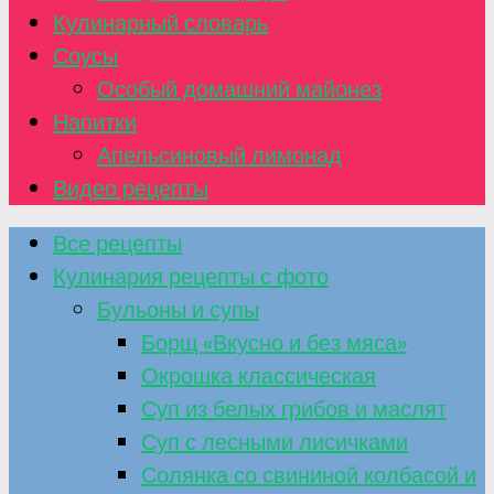
Кулинарный словарь
Соусы
Особый домашний майонез
Напитки
Апельсиновый лимонад
Видео рецепты
Все рецепты
Кулинария рецепты с фото
Бульоны и супы
Борщ «Вкусно и без мяса»
Окрошка классическая
Суп из белых грибов и маслят
Суп с лесными лисичками
Солянка со свининой колбасой и