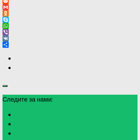
Pinterest
Reddit
Gmail
Odnoklassniki
Skype
WhatsApp
Viber
VK
Отправить
Следите за нами: