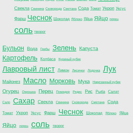
Свекла
Сода
Укроп
Томат
Уксус
Свинина
Сковорода
Сметана
Чеснок
Яйцо
Фарш
Шоколад
Яйца
Яблоко
перец
соль
творог
Зелень
Бульон
Капуста
Вода
Грибы
Картофель
Колбаса
Куриный кубик
Лук
Лавровый лист
Лимон
Лисички
Лодочка
Масло
Морковь
Мука
Майонез
Нарезанный кубик
Огурец
Перец
Рис
Рыба
Салат
Окрошка
Помидор
Редис
Сахар
Свекла
Сода
Сало
Свинина
Сковорода
Сметана
Чеснок
Укроп
Фарш
Томат
Уксус
Шоколад
Яйца
Яблоко
соль
Яйцо
творог
перец