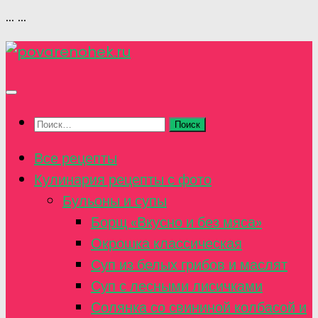
...
...
Перейти
к
содержимому
Найти:
Все рецепты
Кулинария рецепты с фото
Бульоны и супы
Борщ «Вкусно и без мяса»
Окрошка классическая
Суп из белых грибов и маслят
Суп с лесными лисичками
Солянка со свининой колбасой и