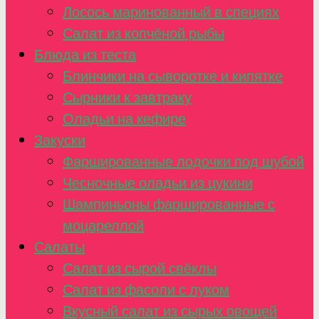
Лосось маринованный в специях
Салат из копчёной рыбы
Блюда из теста
Блинчики на сыворотке и кипятке
Сырники к завтраку
Оладьи на кефире
Закуски
Фаршированные лодочки под шубой
Чесночные оладьи из цукини
Шампиньоны фаршированные с
моцареллой
Салаты
Салат из сырой свёклы
Салат из фасоли с луком
Вкусный салат из сырых овощей