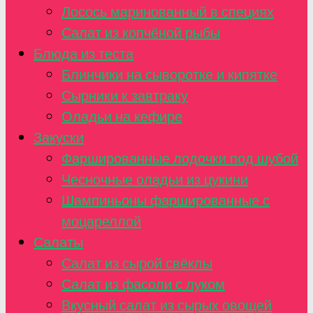
Лосось маринованный в специях
Салат из копчёной рыбы
Блюда из теста
Блинчики на сыворотке и кипятке
Сырники к завтраку
Оладьи на кефире
Закуски
Фаршированные лодочки под шубой
Чесночные оладьи из цукини
Шампиньоны фаршированные с
моцареллой
Салаты
Салат из сырой свёклы
Салат из фасоли с луком
Вкусный салат из сырых овощей