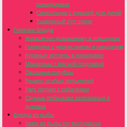
помидорами
Свекольник с курицей для детей
Тыквенный суп-пюре
Горячие блюда
Жаркое по-домашнему в горшочках
Говядина с черносливом и миндалем
Куриные котлеты в панировке
Макароны с мясной подливой
Овощные голубцы
Рецепт особых пельменей
Рагу летнее с кабачками
Сочные ребрышки запеченные в
духовке
Блюда из рыбы
Зама из рыбы по-молдавски