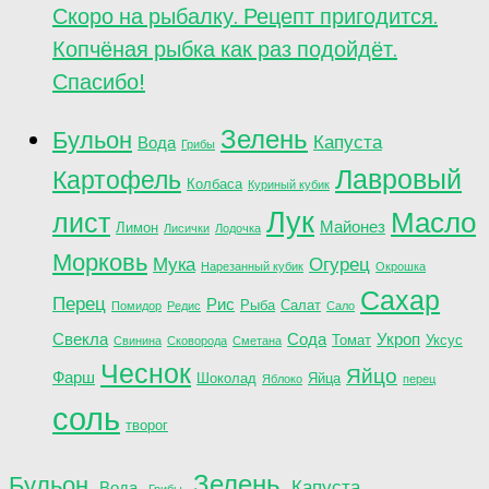
Скоро на рыбалку. Рецепт пригодится.
Копчёная рыбка как раз подойдёт.
Спасибо!
Зелень
Бульон
Капуста
Вода
Грибы
Лавровый
Картофель
Колбаса
Куриный кубик
Лук
лист
Масло
Майонез
Лимон
Лисички
Лодочка
Морковь
Мука
Огурец
Нарезанный кубик
Окрошка
Сахар
Перец
Рис
Рыба
Салат
Помидор
Редис
Сало
Свекла
Сода
Укроп
Томат
Уксус
Свинина
Сковорода
Сметана
Чеснок
Яйцо
Фарш
Шоколад
Яйца
Яблоко
перец
соль
творог
Зелень
Бульон
Капуста
Вода