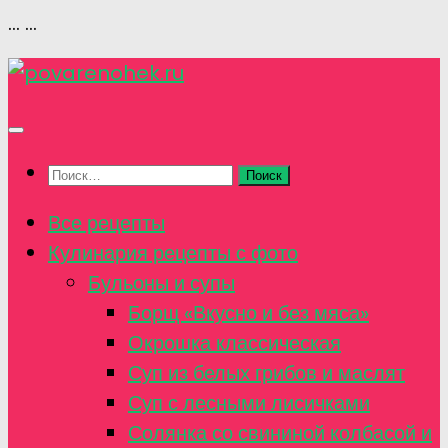
...
...
Перейти
к
содержимому
Найти:
Все рецепты
Кулинария рецепты с фото
Бульоны и супы
Борщ «Вкусно и без мяса»
Окрошка классическая
Суп из белых грибов и маслят
Суп с лесными лисичками
Солянка со свининой колбасой и