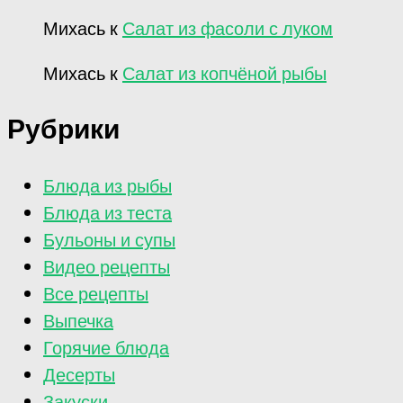
Михась
к
Салат из фасоли с луком
Михась
к
Салат из копчёной рыбы
Рубрики
Блюда из рыбы
Блюда из теста
Бульоны и супы
Видео рецепты
Все рецепты
Выпечка
Горячие блюда
Десерты
Закуски