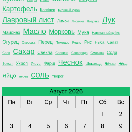
Грибы
Картофель
Колбаса
Куриный кубик
Лук
Лавровый лист
Лимон
Лисички
Лодочка
Масло
Морковь
Мука
Майонез
Нарезанный кубик
Огурец
Перец
Рис
Рыба
Салат
Окрошка
Помидор
Редис
Сахар
Свекла
Сода
Сало
Свинина
Сковорода
Сметана
Чеснок
Укроп
Фарш
Томат
Уксус
Шоколад
Яйца
Яблоко
соль
Яйцо
творог
перец
Август 2026
Пн
Вт
Ср
Чт
Пт
Сб
Вс
1
2
3
4
5
6
7
8
9