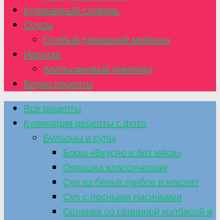
Кулинарный словарь
Соусы
Особый домашний майонез
Напитки
Апельсиновый лимонад
Видео рецепты
Все рецепты
Кулинария рецепты с фото
Бульоны и супы
Борщ «Вкусно и без мяса»
Окрошка классическая
Суп из белых грибов и маслят
Суп с лесными лисичками
Солянка со свининой колбасой и